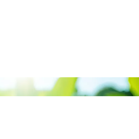
Inizia il tuo cambiamento oggi
lenza energetica gr