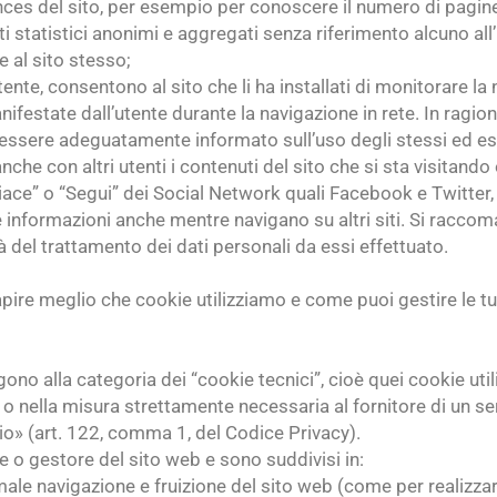
ances del sito, per esempio per conoscere il numero di pagine
 statistici anonimi e aggregati senza riferimento alcuno all’i
 al sito stesso;
ll’utente, consentono al sito che li ha installati di monitorare 
nifestate dall’utente durante la navigazione in rete. In ragione 
essere adeguatamente informato sull’uso degli stessi ed espr
che con altri utenti i contenuti del sito che si sta visitando
 piace” o “Segui” dei Social Network quali Facebook e Twitter
re informazioni anche mentre navigano su altri siti. Si raccom
à del trattamento dei dati personali da essi effettuato.
ire meglio che cookie utilizziamo e come puoi gestire le tue 
ono alla categoria dei “cookie tecnici”, cioè quei cookie utili
 nella misura strettamente necessaria al fornitore di un ser
zio» (art. 122, comma 1, del Codice Privacy).
e o gestore del sito web e sono suddivisi in:
male navigazione e fruizione del sito web (come per realizza