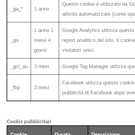
Questo cookie è utilizzato da G
_ga_*
1 anno
attività automatizzate (come spam
1 anno 1
Google Analytics utilizza questo c
_ga
mese 4
report analitico del sito. Il co
giorni
visitatori unici.
_gcl_au
3 mesi
Google Tag Manager utilizza quest
Facebook utilizza questo cookie 
_fbp
3 mesi
pubblicità di Facebook dopo aver 
Cookie pubblicitari
Cookie
Durata
Descrizione