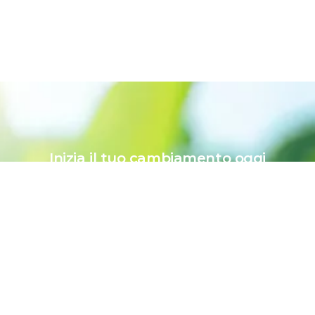
Inizia il tuo cambiamento oggi
Consulenza energetica
gratuita
Richiedi ora